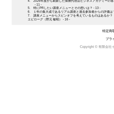
4. 2026年度から刷新した保険代理店ビジネスアカデミーの
- 11 -
5. 特にPRしたい講座メニューとその想いは？ - 13 -
6. １年の集大成であるリアル講座と過去参加者からの評価は？ -
7. 講座メニューからスピンオフを考えているものはあるか？ - 
エピローグ（野元 敏昭） - 16 -
特定商
プラ
Copyright © 有限会社イン