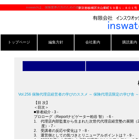
inswatchは、保険業界の方のための週刊メールマガジンです。
東京都板橋区大山東町５９番１－８０１号
トップページ
編集方針
会社案内
購読案内
Vol.256 保険代理店経営者の学びのススメ ～ 保険代理店限定の学び舎 ～
【目 次】
＜目次＞
■筆者紹介 - 3 -
プロローグ（Reportナビゲーター粕谷 智） - 6 -
1. 代理店内部監査から生まれた次世代代理店経営塾の展開（202
度）- 7 -
2. 受講者の反応や変化は？ - 8 -
3. 運営側としての気づきとリニューアルポイントは？ - 9 -