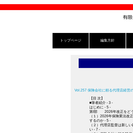
トップページ
編集方針
Vol.257 保険会社に頼る代理店
【目 次】
■筆者紹介 - 3 -
はじめに - 5 -
第I部 2026年改正をどう受
（１）2026年保険業法
するのか - 5 -
（２）代理店監督は新しい
い - 7 -