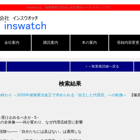
inswatchは、保険業界の方のための週刊メールマガジンです。
会社案内
購読案内
本の案内
登録内容変更
＜＜執筆者詳細へ戻る
検索結果
経営の終わり ～2026年保険業法改正で求められる「自立した代理店」への転換～
【篠
け止めるべきか - 5 -
改正の全体像――何が変わり、なぜ代理店経営に影響
段階へ――「自分たちには及ばない」は通用しな