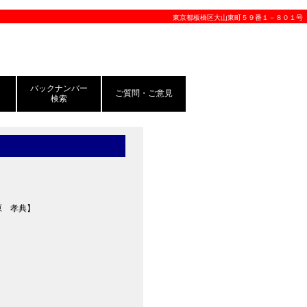
東京都板橋区大山東町５９番１－８０１号
バックナンバー
ご質問・ご意見
検索
原 孝典】