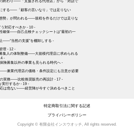
の終わり――「支援される代理店」から「対話で
にする――「顧客の言いなり」では足りない
態勢」が問われる――規程を作るだけでは足りな
対応すべきか - 10 -
性確保――自己点検チェックシートは“最初の一
――“当然の支援”を棚卸しする -
- 12 -
募集人の体制整備――大規模代理店に求められる
 -
保険募集以外の事業も見られる時代へ -
止――兼業代理店の価格・条件設定にも注意が必要
実務――比較推奨販売の再設計 - 17 -
行するか - 19 -
対応は危ない――経営陣が今すぐ決めるべきこと
特定商取引法に関する記述
プライバシーポリシー
Copyright © 有限会社インスウオッチ, All rights reserved.