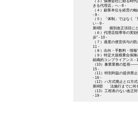
（３）保険会社に頼る時代
きる代理店」へ - 8 -
（４）顧客本位を経営の軸
- 9 -
（５）「体制」ではなく「
い - 9 -
第II部 個別改正項目にどう
（６）代理店指導等の実効
歩” - 10 -
（７）過度の便宜供与の防止
11 -
（８）出向・手数料・情報管理 
（９）特定大規模乗合保険
組織的コンプライアンス - 14
（10）兼業業務の監視――
15 -
（11）特別利益の提供禁
- 16 -
（12）ハ方式廃止とロ方式の
第III部 法施行までに何を実
（13）工程表のない改正
- 19 -