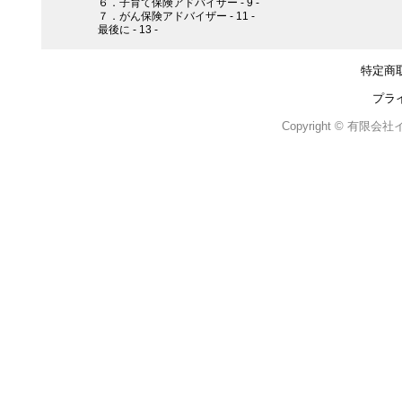
６．子育て保険アドバイザー - 9 -
７．がん保険アドバイザー - 11 -
最後に - 13 -
特定商
プラ
Copyright © 有限会社イン