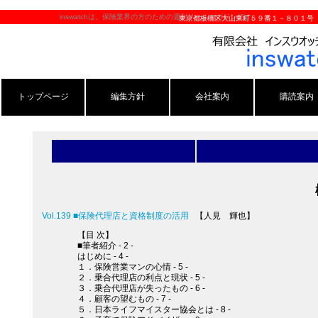
inswatchは、保険業界の方のための週刊メールマガジンです。
東京都板橋区大山東町５９番１－８０１号
トップページ
編集方針
会社案内
購読案内
Vol.139 ■保険代理店と資格制度の活用
【人見 輝也】
【目 次】
■筆者紹介 - 2 -
はじめに - 4 -
１．保険営業マンの心情 - 5 -
２．乗合代理店の利点と現状 - 5 -
３．乗合代理店が失ったもの - 6 -
４．顧客の望むもの - 7 -
５．日本ライフマイスター協会とは - 8 -