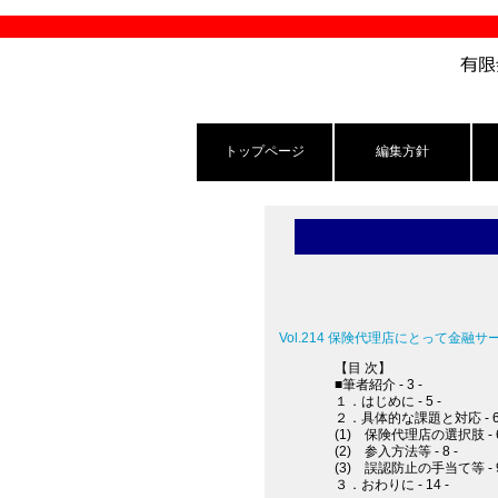
トップページ
編集方針
Vol.214 保険代理店にとって金
【目 次】
■筆者紹介 - 3 -
１．はじめに - 5 -
２．具体的な課題と対応 - 6 
(1) 保険代理店の選択肢 - 6
(2) 参入方法等 - 8 -
(3) 誤認防止の手当て等 - 9
３．おわりに - 14 -