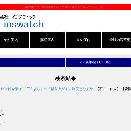
inswatchは、保険業界の方のための週刊メールマガジンです。
会社案内
購読案内
本の案内
登録内容変更
＜＜執筆者詳細へ戻る
検索結果
融サービス仲介業は 『三方よし』の『盛り上がる』制度となるか
【石井 伸夫】 【森
-
 -
 -