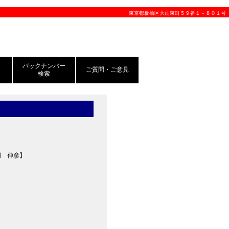
東京都板橋区大山東町５９番１－８０１号
バックナンバー
ご質問・ご意見
検索
岡 伸彦】