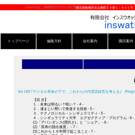
inswatchは、保険業界の方のための週刊メールマガジンです。
東京都板橋区大山東町５９番１－８０１号
トップページ
編集方針
会社案内
購読案内
Vol.189 ｢デジタル革命の下で、これからの代理店経営を考える｣ R
【目 次】
１．未来は明るい？暗い？ - 4 -
２．凄まじい勢いで発達する技術 - 5 -
３．テクノロジカル・シンギュラリティ - 5 -
４．シンギュラリティ大学 エグゼクティブ・プログラム - 6 -
(1)「アバンダンス(潤沢さ)」と「シェア」 - 6 -
(2)「長寿の脱出速度」 - 7 -
(3)これから１９年間で起こること - 7 -