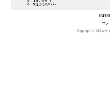
５．保険の未来 - 8 -
６．代理店の未来 - 9 -
特定商
プラ
Copyright © 有限会社イン